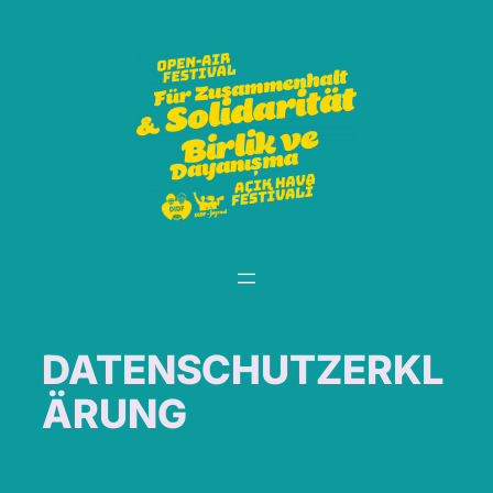
İçeriğe
geç
DATENSCHUTZERKL
ÄRUNG