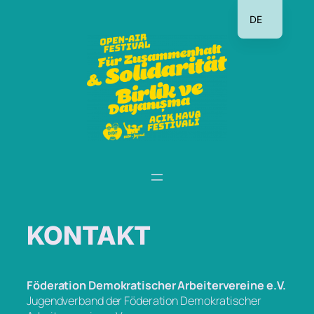
Zum
DE
Inhalt
TR
springen
KONTAKT
Föderation Demokratischer Arbeitervereine e.V.
Jugendverband der Föderation Demokratischer