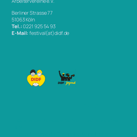
Arbeitervereine e.V.
Berliner Strasse 77
51063 Köln
Tel.:
0221 925 54 93
E-Mail:
festival(at)didf.de
DIDF & DIDF-Jugend
Föderation Demokratischer Arbeitervereine
e.V.
Jugendverband der Föderation Demokratischer